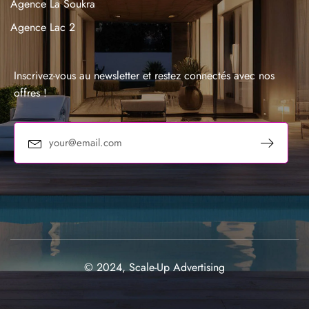
Agence La Soukra
Agence Lac 2
Agence La Marsa
Agence Sousse
Inscrivez-vous au newsletter et restez connectés avec nos
offres !
© 2024, Scale-Up Advertising