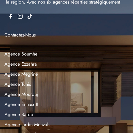
la région. Avec nos six agences réparties stratégiquement
Contactez-Nous
Agence Boumhel
Agence Ezzahra
Agence Megrine
Agence Tunis
Agence Mourouj
Agence Ennasr II
Agence Bardo
Agence Jardin Menzah