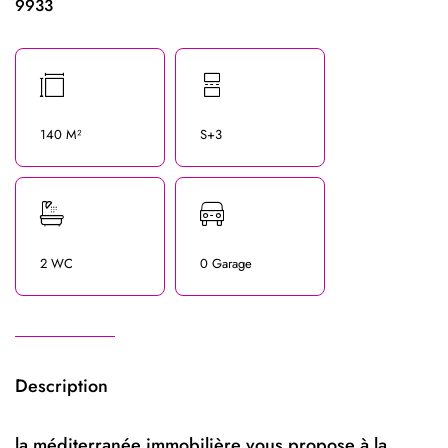
9933
140 M²
S+3
2 WC
0 Garage
Description
la méditerranée immobilière vous propose à la