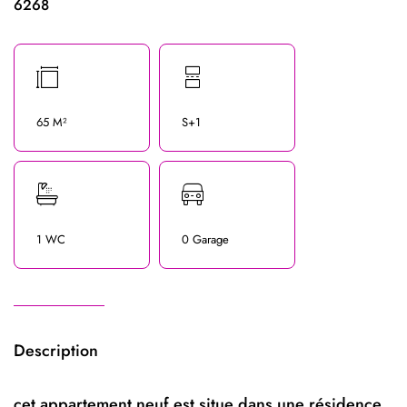
6268
65 M²
S+1
1 WC
0 Garage
Description
cet appartement neuf est situe dans une résidence