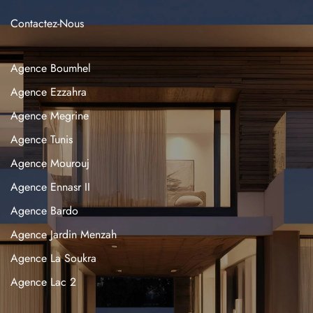
Contactez-Nous
Agence Boumhel
Agence Ezzahra
Agence Megrine
Agence Tunis
Agence Mourouj
Agence Ennasr II
Agence Bardo
Agence Jardin Menzah
Agence La Soukra
Agence Lac 2
Agence La Marsa