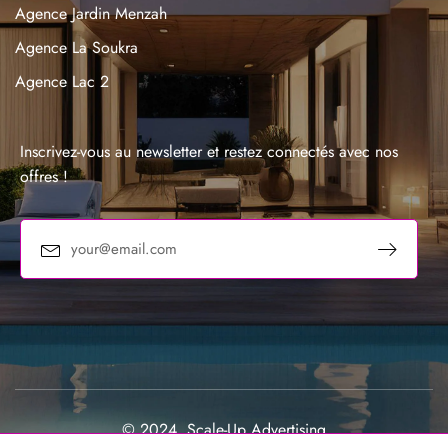
Agence Jardin Menzah
Agence La Soukra
Agence Lac 2
Agence La Marsa
Agence Sousse
Inscrivez-vous au newsletter et restez connectés avec nos
offres !
© 2024, Scale-Up Advertising