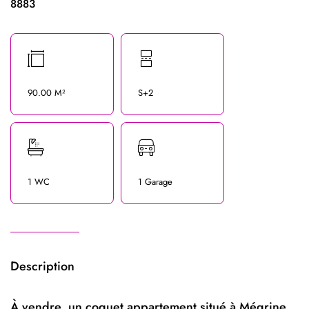
8883
90.00 M²
S+2
1 WC
1 Garage
Description
À vendre, un coquet appartement situé à Mégrine