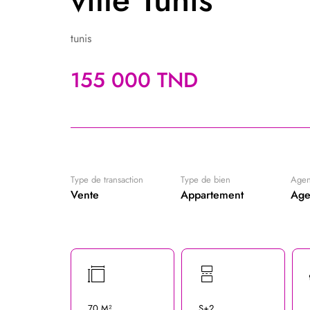
tunis
155 000 TND
Type de transaction
Type de bien
Age
Vente
Appartement
Age
70 M²
S+2