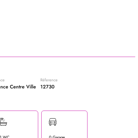
nce
Réference
nce Centre Ville
12730
1 WC
0 Garage