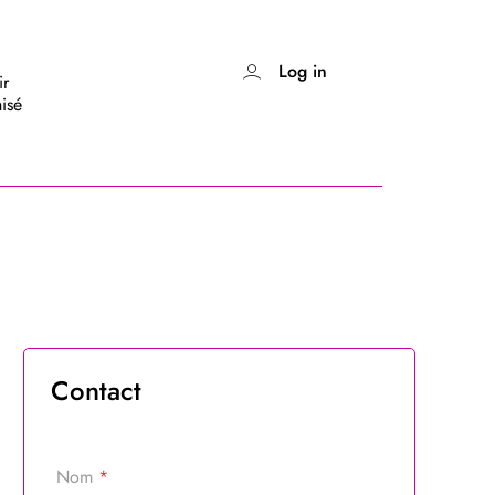
Log in
ir
isé
Contact
Nom
*