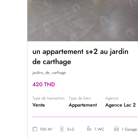
S2
un appartement s+2 au jardin
de carthage
jardins_de_carthage
420 TND
Type de transaction
Type de bien
Agence
ra
Vente
Appartement
Agence Lac 2
1 Garage
100 M²
S+2
1 WC
1 Garage