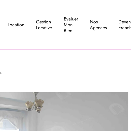
Evaluer
Gestion
Nos
Deven
Location
Mon
Locative
Agences
Franch
Bien
is