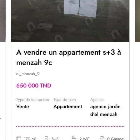
A vendre un appartement s+3 à
menzah 9c
el_menzah_9
650 000 TND
Type de transaction
Type de bien
Agence
Vente
Appartement
agence jardin
d'el menzah
170 M²
S+3
2 WC
0 Garage