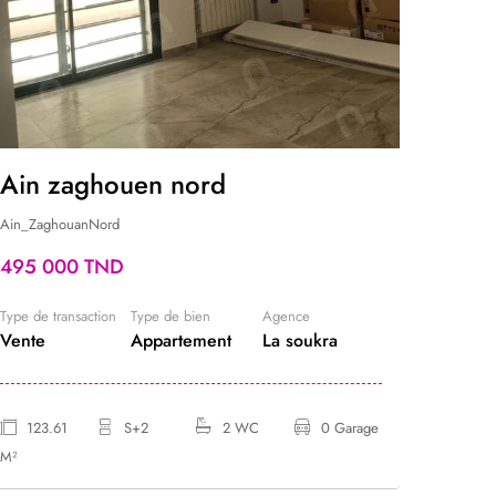
Ain zaghouen nord
A ve
Ain_ZaghouanNord
la_soukra
495 000 TND
245 0
Type de transaction
Type de bien
Agence
Type de t
Vente
Appartement
La soukra
Vente
123.61
S+2
2 WC
0 Garage
70 M
M²