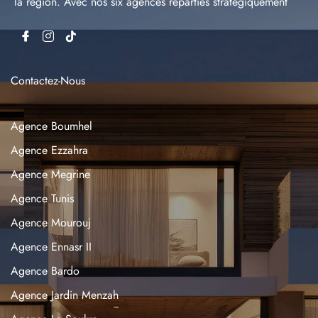
la région. Avec nos six agences réparties stratégiquement
Contactez-Nous
Agence Boumhel
Agence Ezzahra
Agence Megrine
Agence Tunis
Agence Mourouj
Agence Ennasr II
Agence Bardo
Agence Jardin Menzah