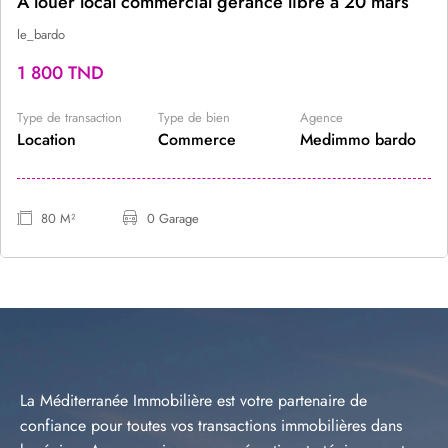
A louer local commercial gérance libre à 20 mars
le_bardo
1 800 TND
Type de transaction
Type de bien
Agence
Location
Commerce
Medimmo bardo
80 M²
0 Garage
La Méditerranée Immobilière est votre partenaire de
confiance pour toutes vos transactions immobilières dans