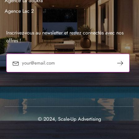
Agence La Soukra
Agence Lac 2
Agence La Marsa
Agence Sousse
Inscrivez-vous au newsletter et restez connectés avec nos
offres !
© 2024, Scale-Up Advertising