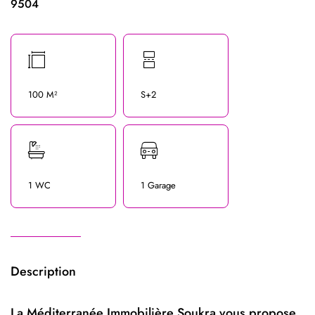
9504
100 M²
S+2
1 WC
1 Garage
Description
La Méditerranée Immobilière Soukra vous propose