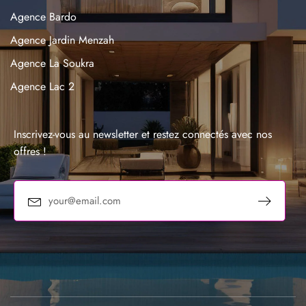
Agence Bardo
Agence Jardin Menzah
Agence La Soukra
Agence Lac 2
Agence La Marsa
Agence Sousse
Inscrivez-vous au newsletter et restez connectés avec nos
offres !