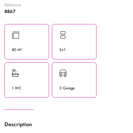
Réference
8867
80 M²
S+1
1 WC
0 Garage
Description