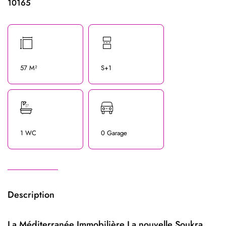
10165
57 M²
S+1
1 WC
0 Garage
Description
La Méditerranée Immobilière La nouvelle Soukra