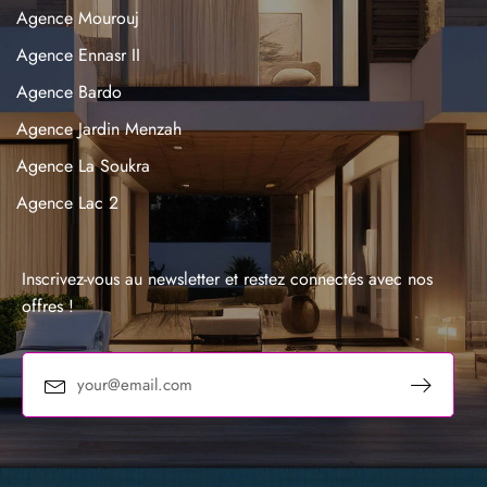
Agence Mourouj
Agence Ennasr II
Agence Bardo
Agence Jardin Menzah
Agence La Soukra
Agence Lac 2
Agence La Marsa
Agence Sousse
Inscrivez-vous au newsletter et restez connectés avec nos
offres !