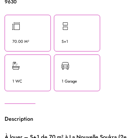
9630
70.00 M²
S+1
1 WC
1 Garage
Description
À louer – S+1 de 70 m² à La Nouvelle Soukra (2e