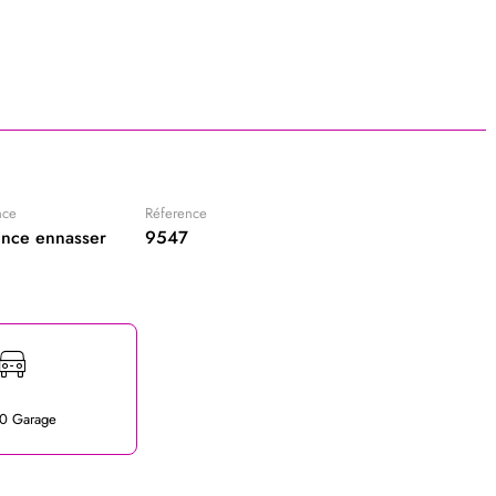
nce
Réference
nce ennasser
9547
0 Garage