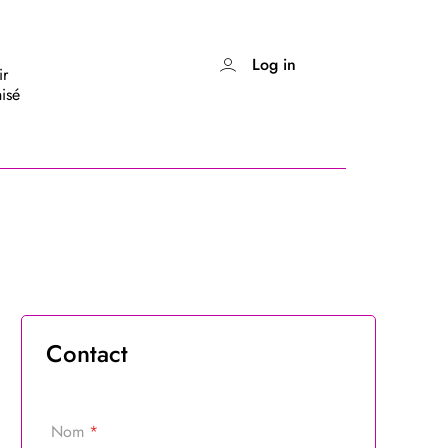
Log in
ir
isé
Contact
Nom
*