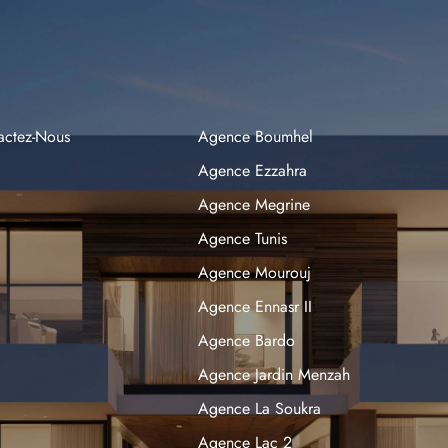
actez-Nous
Agence Boumhel
Agence Ezzahra
Agence Megrine
Agence Tunis
Agence Mourouj
Agence Ennasr II
Agence Bardo
Agence Jardin Menzah
Agence La Soukra
Agence Lac 2