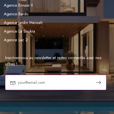
Agence Ennasr II
Agence Bardo
Agence Jardin Menzah
Agence La Soukra
Agence Lac 2
Agence La Marsa
Agence Sousse
Inscrivez-vous au newsletter et restez connectés avec nos
offres !