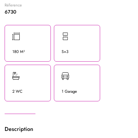
Réference
6730
180 M²
S+3
2 WC
1 Garage
Description