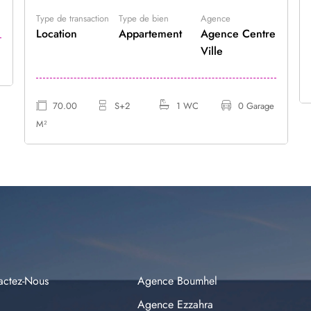
Type de transaction
Type de bien
Agence
Location
Appartement
Agence Centre
Ville
70.00
S+2
1 WC
0 Garage
M²
actez-Nous
Agence Boumhel
Agence Ezzahra