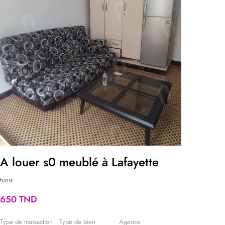
A louer s0 meublé à Lafayette
A lo
tunis
tunis
650 TND
650 T
Type de transaction
Type de bien
Agence
Type de t