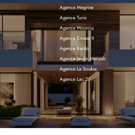
Agence Megrine
Agence Tunis
Agence Mourouj
Agence Ennasr II
Agence Bardo
Agence Jardin Menzah
Agence La Soukra
Agence Lac 2
Agence La Marsa
Agence Sousse