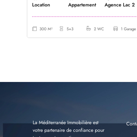
e
Location
Appartement
Agence Lac 2
300 M²
S+3
2 WC
1 Garage
La Méditerranée Immobilière est
Cont
votre partenaire de confiance pour