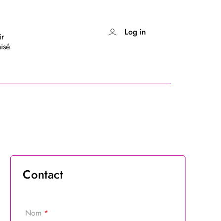
Log in
ir
isé
Contact
Nom
*