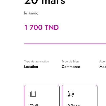
le_bardo
1 700 TND
Type de transaction
Type de bien
Age
Location
Commerce
Med
70 M²
0 Garage