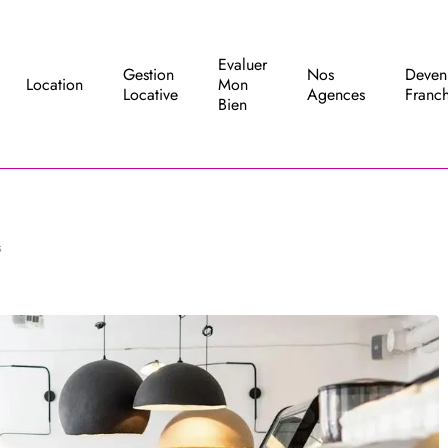
Evaluer
Gestion
Nos
Deven
Location
Mon
Locative
Agences
Franch
Bien
s