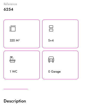
Réference
6254
320 M²
S+4
1 WC
0 Garage
Description