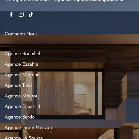
Contactez-Nous
Agence Boumhel
Agence Ezzahra
Agence Megrine
Agence Tunis
Agence Mourouj
Agence Ennasr II
Agence Bardo
Agence Jardin Menzah
Agence La Soukra