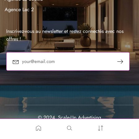
Agence Lac 2
Agence La Marsa
Agence Sousse
Inscrivez-vous au newsletter et restez connectés avec nos
offres !
© 2024, Scale-Up Advertising