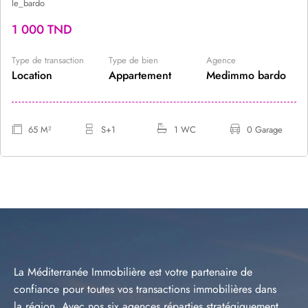
le_bardo
1 000 TND
Type de transaction
Type de bien
Agence
Location
Appartement
Medimmo bardo
65 M²
S+1
1 WC
0 Garage
La Méditerranée Immobilière est votre partenaire de
confiance pour toutes vos transactions immobilières dans
la région. Avec nos six agences réparties stratégiquement