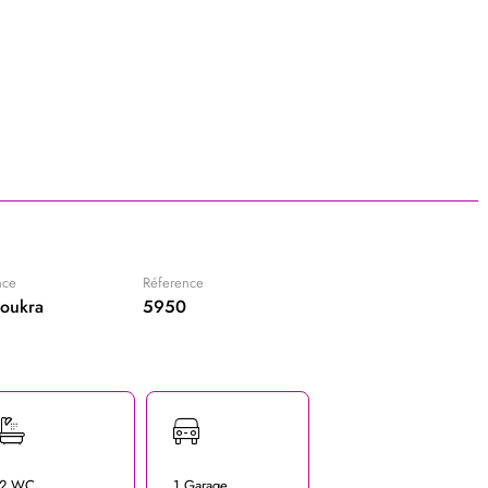
nce
Réference
soukra
5950
2 WC
1 Garage