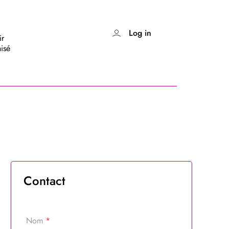
Log in
ir
isé
Contact
Nom
*