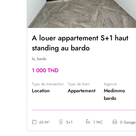
A louer appartement S+1 haut
standing au bardo
le_bardo
1 000 TND
 Lac 2
Type de transaction
Type de bien
Agence
Location
Appartement
Medimmo
bardo
1 Garage
65 M²
S+1
1 WC
0 Garage