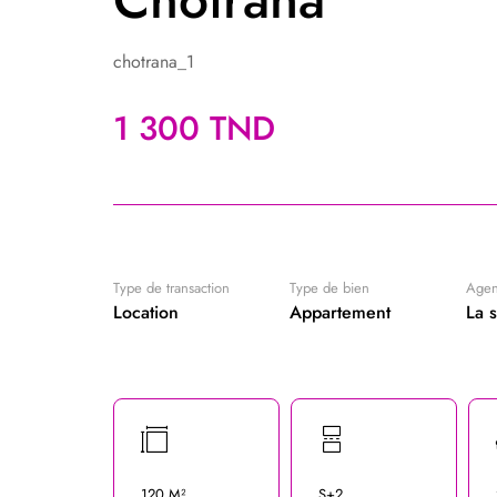
chotrana_1
1 300 TND
Type de transaction
Type de bien
Age
Location
Appartement
La 
120 M²
S+2