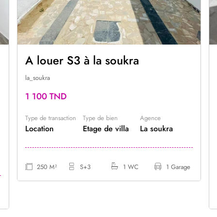
A louer S3 à la soukra
la_soukra
1 100 TND
Type de transaction
Type de bien
Agence
Location
Etage de villa
La soukra
250 M²
S+3
1 WC
1 Garage