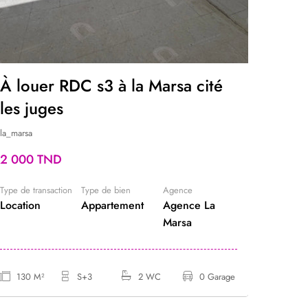
À louer RDC s3 à la Marsa cité
A lo
les juges
aven
la_marsa
tunis
2 000 TND
850 T
Type de transaction
Type de bien
Agence
Type de t
Location
Appartement
Agence La
Locatio
Marsa
130 M²
S+3
2 WC
0 Garage
100.
M²