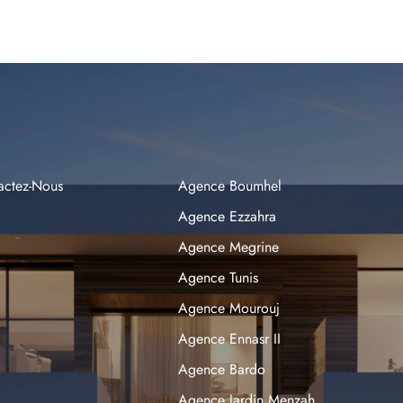
actez-Nous
Agence Boumhel
Agence Ezzahra
Agence Megrine
Agence Tunis
Agence Mourouj
Agence Ennasr II
Agence Bardo
Agence Jardin Menzah