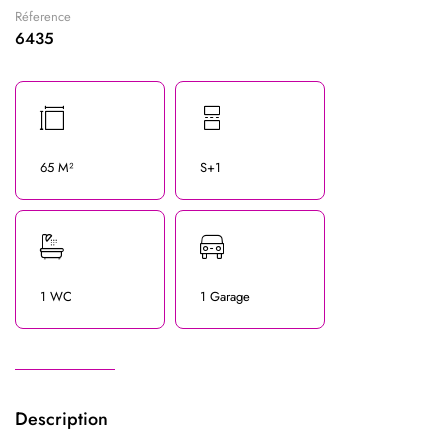
Réference
6435
65 M²
S+1
1 WC
1 Garage
Description