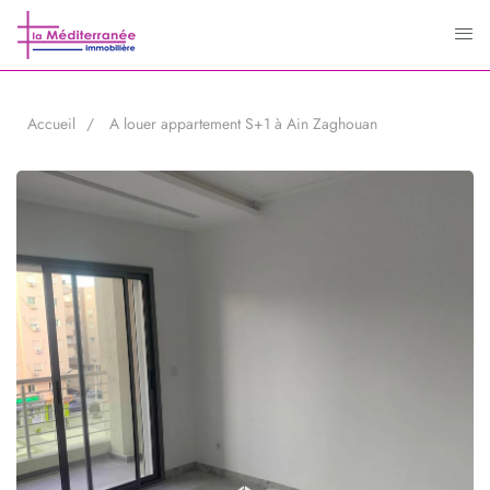
Accueil
A louer appartement S+1 à Ain Zaghouan