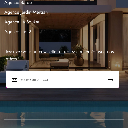
Agence Bardo
Agence Jardin Menzah
Agence La Soukra
Agence Lac 2
Agence La Marsa
Agence Sousse
Inscrivez-vous au newsletter et restez connectés avec nos
offres !