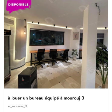
à louer un bureau équipé à mourouj 3
el_mourouj_3