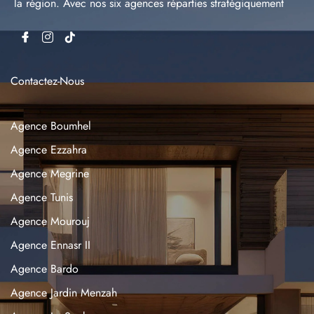
la région. Avec nos six agences réparties stratégiquement
Contactez-Nous
Agence Boumhel
Agence Ezzahra
Agence Megrine
Agence Tunis
Agence Mourouj
Agence Ennasr II
Agence Bardo
Agence Jardin Menzah