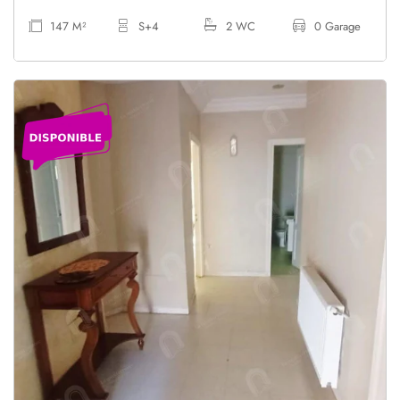
147 M²
S+4
2 WC
0 Garage