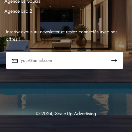
Agence La Soukra
Agence Lac 2
Agence La Marsa
Agence Sousse
Inscrivez-vous au newsletter et restez connectés avec nos
offres !
© 2024, Scale-Up Advertising