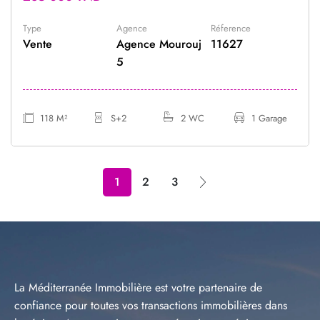
Type
Agence
Réference
Vente
Agence Mourouj
11627
5
118 M²
S+2
2 WC
1 Garage
1
2
3
La Méditerranée Immobilière est votre partenaire de
confiance pour toutes vos transactions immobilières dans