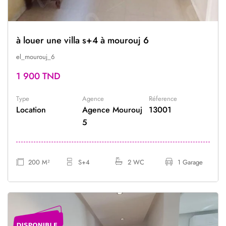
à louer une villa s+4 à mourouj 6
el_mourouj_6
1 900 TND
Type
Agence
Réference
Location
Agence Mourouj
13001
5
200 M²
S+4
2 WC
1 Garage