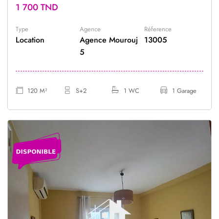
1 700 TND
Type
Agence
Réference
Location
Agence Mourouj
13005
5
120 M²
S+2
1 WC
1 Garage